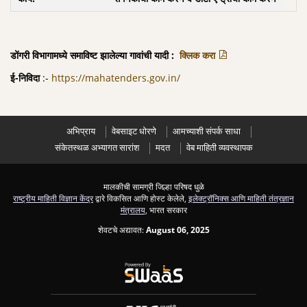
डोंगरी विभागामध्ये समाविष्ट झालेल्या गावांची यादी :
क्लिक करा
ई-निविदा
:-
https://mahatenders.gov.in/
अभिप्राय
वेबसाइट धोरणे
आमच्याशी संपर्क साधा
संकेतस्थळ अभ्यागत सारांश
मदत
वेब माहिती व्यवस्थापक
मालकीची सामग्री जिल्हा परिषद धुळे
राष्ट्रीय माहिती विज्ञान केंद्र
द्वारे विकसित आणि होस्ट केलेले,
इलेक्ट्रॉनिक्स आणि माहिती तंत्रज्ञान
मंत्रालय
, भारत सरकार
शेवटचे अद्यावत:
August 06, 2025