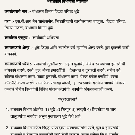
*बांधकाम विभागाची माहिती*
कार्यालयाचे नाव :-
बांधकाम विभाग जिल्हा परिषद धुळे
पत्ता :-
एस.बी.आय मेन शाखेसमोर, जिल्हाधिकारी कार्यालयाच्या बाजुला, जिल्हा परिषद,
तिसरा मजला, बांधकाम विभाग धुळे
कार्यालय प्रमुख :-
कार्यकारी अभियंता
कामकाजाचे क्षेत्र :-
धुळे जिल्हा आणि त्यातील सर्व ग्रामीण क्षेत्र रस्ते, पुल इमारती यांची
बांधकामे.
कामकाजाचे ध्येय :-
रस्त्यांची नुतनीकरण, लहान पुलांची, विविध स्वरुपांच्या इमारतीची
बांधकामे करणे. रस्ते, पूल, मोऱ्या इमारतींची देखभाल व दुरुस्ती करणे. नविन वर्ग
खोल्या बांधकाम करणे, शाळा दुरुस्ती, बांधकाम करणे, पेव्हर ब्लॉक बसविणे, रस्ता
काँक्रीटीकरण करणे, सामाजिक सभागृह बांधणे, इ. स्वरुपाची ग्रामीण भागाची विकास
कामांचे विविध विभागांची विविध योजनाअंतर्गची कामांची अंमलबजावणी करणे.
*प्रस्तावना*
बांधकाम विभाग अंतर्गत 1) धुळे 2) शिरपूर 3) साक्री 4) शिंदखेडा या चार
तालुक्यांचा समावेश असून मुख्यालय धुळे येथे आहे.
बांधकाम विभागामार्फत जिल्हा परिषदेच्या अखत्यारातील रस्ते, पुल व इमारतीची
बांधकामे व देखभाल दुरुस्तीची कामे केली जातात. त्याच बरोबर जि.प.अंतर्गत