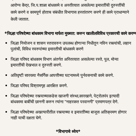
आरोग्य केंद्र, जि.प.शाळा बांधकामे व अस्तीत्वात असलेल्या इमारतींची दुरुस्तींची
कामे करणे व कामपूर्ण होताच संबंधीत विभागास हस्तांतरण करणे ही कामे प्राधान्याने
केली जातात.
*जिल्हा
परिषदेच्या
बांधकाम
विभागा
मार्फत
मुख्यत:
करुन
खालीलविविध
प्रकारची
कामे
करण्
जिल्हा नियोजन व शासन स्तरावरुन उपलब्ध होणाऱ्या निधीतुन नविन रस्त्यांची, लहान
पुलांची, विविध स्वरुपांच्या इमारतीची बांधकामे करणे
जिल्हा परिषद बांधकाम विभाग अंतर्गत अस्तित्वात असलेल्या रस्ते, पूल, मोऱ्या
इमारतींची देखभाल व दुरुस्ती करणे.
अतिवृष्टी सारख्या नैसर्गिक आपत्तीच्या घटनामध्ये पुर्नवसनाची कामे करणे.
जिल्हा परिषद विश्रामगृह आरक्षित करणे.
जिल्हा परिषदेच्या रस्त्याच्याकडेस खाजगी संस्था,कारखाने, पेट्रोलपंप इत्यादी
बांधकामा बाबींची छाननी करुन त्यांना “नाहरकत परवानगी” प्रमाणपत्र देणे.
जिल्हा परिषदेच्या अखत्यारीतील रस्त्याच्या व इमारतींच्या बाजूस अतिक्रमण होणार
नाही याची दक्षता घेणे.
*विभागाचे ध्येय*