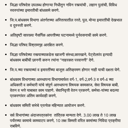
जिल्हा परिषदेस उपलब्ध होणाऱ्या निधीतुन नविन रस्त्यांची , लहान पुलांची, विविध
स्वरुपांच्या इमारतीची बांधकामे करणे.
जि.प.बांधकाम विभागा अंतर्गतच्या अस्तित्वातील रस्ते, पूल, मोऱ्या इमारतींची देखभाल
व दुरुस्ती करणे.
अतिवृष्टी सारख्या नैसर्गिक आपत्तीच्या घटनामध्ये पुर्नवसनाची कामे करणे.
जिल्हा परिषद विश्रामगृह आरक्षित करणे.
जिल्हा परिषदेच्या रस्त्याच्याकडेस खाजगी संस्था,कारखाने, पेट्रोलपंप इत्यादी
बांधकाम बाबींची छाननी करुन त्यांना “नाहरकत परवानगी” देणे.
जि.प.च्या रस्त्याच्यां व इमारतींच्या बाजूस अतिक्रमण होणार नाही याची दक्षता घेणे.
बांधकाम विभागाच्या आस्थापना विभागामार्फत वर्ग-1, वर्ग-2,वर्ग-3 व वर्ग-4 च्या
अधिकारी व कर्मचारी यांचे संपुर्ण आस्थापना विषयक कामकाज, सेवा विषयक बाबी,
वेतन व भत्ते याबाबत काम पाहाणे. सेवानिवृत्ती वेतन प्रकरणे, कर्मचा-यांच्या बदल्या
प्रकरणांवर अंतिम कार्यवाही करणे,
बांधकाम समिती सभेचे प्रत्येक महिन्यात आयोजन करणे.
सर्व विभागांच्या अंदाजपत्रकांना तांत्रिक मान्यता देणे. 3.00 लाख ते 10 लाख
पर्यंतच्या कामाचे कामवाटप करणे, 10 लक्ष किमती वरिल कामांच्या निविदा प्रक्रीया
राबविणे.