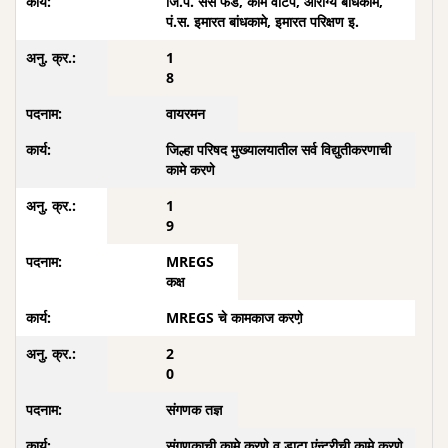
जि.प. सेस फंड, काम वाटप, आरोग्य बांधकामे,
पं.स. इमारत बांधकामे, इमारत परिक्षण इ.
1
8
वायरमन
जिल्हा परिषद मुख्यालयातील सर्व विद्युतीकरणाची
कामे करणे
1
9
MREGS
कक्ष
MREGS चे कामकाज करणे़
2
0
संगणक तज्ञ
संगणकाची कामे करणे व डाटा एंन्ट्रीची कामे करणे