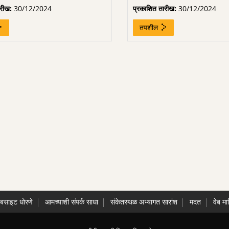
ारीख:
30/12/2024
प्रकाशित तारीख:
30/12/2024
तपशील
ेबसाइट धोरणे
आमच्याशी संपर्क साधा
संकेतस्थळ अभ्यागत सारांश
मदत
वेब मा