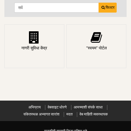
फिल्टर
नागरी सुविधा केंद्र
“स्वयम” पोर्टल
अभिप्राय
वेबसाइट धोरणे
आमच्याशी संपर्क साधा
संकेतस्थळ अभ्यागत सारांश
मदत
वेब माहिती व्यवस्थापक
मालकीची सामग्री जिल्हा परिषद धुळे