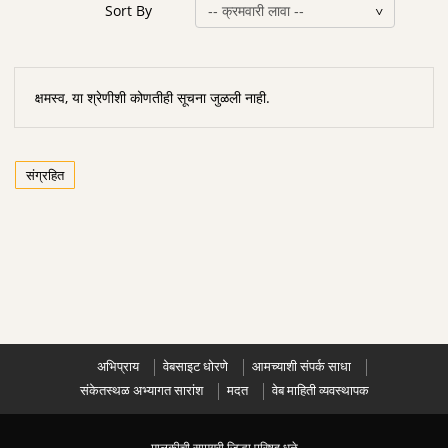
Sort By
क्षमस्व, या श्रेणीशी कोणतीही सूचना जुळली नाही.
संग्रहित
अभिप्राय
वेबसाइट धोरणे
आमच्याशी संपर्क साधा
संकेतस्थळ अभ्यागत सारांश
मदत
वेब माहिती व्यवस्थापक
मालकीची सामग्री जिल्हा परिषद धुळे